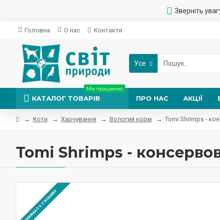
Зверніть уваг
Головна
О нас
Контакти
Усе
Ми працюємо
КАТАЛОГ ТОВАРІВ
ПРО НАС
АКЦІЇ
Коти
Харчування
Вологий корм
Tomi Shrimps - ко
Tomi Shrimps - консервов
ЗНИЖКА 5% У КОШИКУ