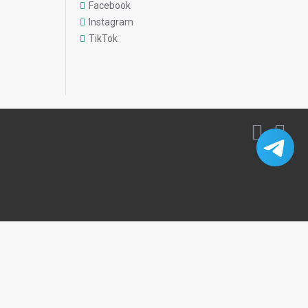
Facebook
Instagram
TikTok
7%
2%
×
Вітаю! Я можу вам чимось
допомогти?
0,3%
81%
250 МО
100 мг