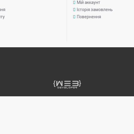
Мій аккаунт
ння
Історія замовлень
йту
Повернення
жири
зола
клітковина
вологість
вітамін D3
вітамін E