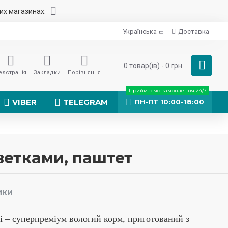
них магазинах.
Українська
Доставка
0 товар(ів) - 0 грн.
еєстрація
Закладки
Порівняння
Приймаємо замовлення 24/7
VIBER
TELEGRAM
ПН-ПТ 10:00-18:00
еветками, паштет
ИКИ
i – суперпреміум вологий корм, приготований з