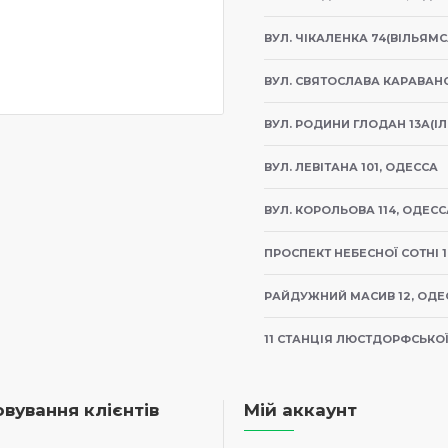
Консерви Томі виго
ВУЛ. ЧІКАЛЕНКА 74(ВІЛЬЯМС
європейських вироб
корми Томі такі кор
ВУЛ. СВЯТОСЛАВА КАРАВАНС
Чудовий смак і аро
ВУЛ. РОДИНИ ГЛОДАН 13А(ІЛ
домашніх улюбленці
ВУЛ. ЛЕВІТАНА 101, ОДЕССА
Не містить консерва
ВУЛ. КОРОЛЬОВА 114, ОДЕСС
Без ГМО.
ПРОСПЕКТ НЕБЕСНОЇ СОТНІ 1
РАЙДУЖНИЙ МАСИВ 12, ОДЕ
Типовий аналіз
11 СТАНЦІЯ ЛЮСТДОРФСЬКОЇ 
Компонент
вування клієнтів
Мій аккаунт
білки