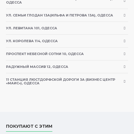
С высоким содержание целлюлозы, являющейся
ОДЕССА
важным компонентом питания шиншилл и дегу
УЛ. СЕМЬИ ГЛОДАН 13А(ИЛЬФА И ПЕТРОВА 13А), ОДЕССА
УЛ. ЛЕВИТАНА 101, ОДЕССА
Типичный анализ
:
УЛ. КОРОЛЕВА 114, ОДЕССА
Компонент
Содержание
ПРОСПЕКТ НЕБЕСНОЙ СОТНИ 10, ОДЕССА
РАДУЖНЫЙ МАССИВ 12, ОДЕССА
белки
16%
11 СТАНЦИЯ ЛЮСТДОРФСКОЙ ДОРОГИ 3А (БИЗНЕС ЦЕНТР
«МАИС»), ОДЕССА
жиры
15%
зола
6,5%
ПОКУПАЮТ С ЭТИМ
клетчатка
12%