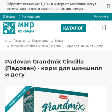
Обратите внимание! Цены в интернет-магазине могут
отличаться от цен в стационарных магазинах.
Войти
Регистрация
Русский
Грызуны
Кормление
Корм
Padovan Grandmix Cincilla (Падован) - корм для шиншилл и дегу
Padovan Grandmix Cincilla
(Падован) - корм для шиншилл
и дегу
СКИДКА 5% В КОРЗИНЕ