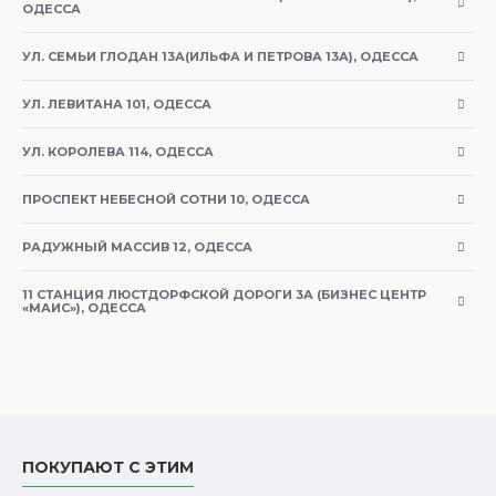
ОДЕССА
высочайшего качества (№1), благодаря чему
кошка получает достаточное количество
УЛ. СЕМЬИ ГЛОДАН 13А(ИЛЬФА И ПЕТРОВА 13А), ОДЕССА
необходимого ей протеина
УЛ. ЛЕВИТАНА 101, ОДЕССА
Содержит витамины А, D3, E, С, K, витамины
группы В, цинк и биотин, комплексно
УЛ. КОРОЛЕВА 114, ОДЕССА
защищающие организм питомца от
ПРОСПЕКТ НЕБЕСНОЙ СОТНИ 10, ОДЕССА
нежелательных заболеваний
РАДУЖНЫЙ МАССИВ 12, ОДЕССА
Входящие в состав семена льна и масло лосося
богаты полиненасыщенными жирными
11 СТАНЦИЯ ЛЮСТДОРФСКОЙ ДОРОГИ 3А (БИЗНЕС ЦЕНТР
«МАИС»), ОДЕССА
кислотами Омега-3 и Омега-6, которые
благоприятно влияют на состояние кожи и
шерсти, а также интеллектуальные способности
животного
Свекольная мякоть является отличным
ПОКУПАЮТ С ЭТИМ
источником клетчатки и очень полезна для