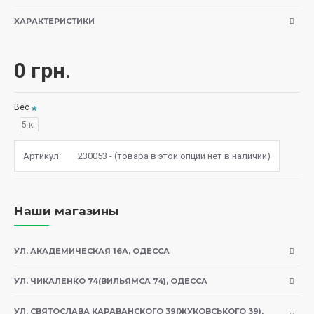
декоративных видов птиц;
ХАРАКТЕРИСТИКИ
Измельченные раковины устриц и других
ракушек являются источником кальция, который
0 грн.
необходим для развития скелета и крепкой
яичной скорлупы;
Вес
5 кг
Незаменимая пищевая добавка для каждой
птицы;
Артикул:
230053
- (товара в этой опции нет в наличии)
Это не только очень важный источник
минералов и микроэлементов.
Наши магазины
УЛ. АКАДЕМИЧЕСКАЯ 16А, ОДЕССА
Состав:
УЛ. ЧИКАЛЕНКО 74(ВИЛЬЯМСА 74), ОДЕССА
на 50% состоит из раковин устриц, ракушечника,
минералов и семян аниса.
УЛ. СВЯТОСЛАВА КАРАВАНСКОГО 39(ЖУКОВСЬКОГО 39),