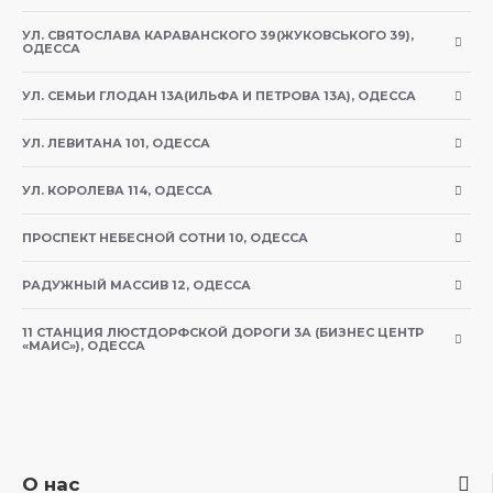
насыщенность
УЛ. СВЯТОСЛАВА КАРАВАНСКОГО 39(ЖУКОВСЬКОГО 39),
ОДЕССА
Содержит пантенол, который ускоряет
регенерацию и поддерживает процесс
УЛ. СЕМЬИ ГЛОДАН 13А(ИЛЬФА И ПЕТРОВА 13А), ОДЕССА
заживления повреждений
УЛ. ЛЕВИТАНА 101, ОДЕССА
Не содержит искусственных красителей, цвет
УЛ. КОРОЛЕВА 114, ОДЕССА
является результатом натуральных экстрактов и
может отличаться в разных партиях, что не
ПРОСПЕКТ НЕБЕСНОЙ СОТНИ 10, ОДЕССА
влияет на свойства применения продукта
РАДУЖНЫЙ МАССИВ 12, ОДЕССА
Обогащен увлажняющими и
кондиционирующими компонентами для
11 СТАНЦИЯ ЛЮСТДОРФСКОЙ ДОРОГИ 3А (БИЗНЕС ЦЕНТР
«МАИС»), ОДЕССА
облегчения расчесывания
Состав:
О нас