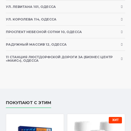
действия.
УЛ. ЛЕВИТАНА 101, ОДЕССА
УЛ. КОРОЛЕВА 114, ОДЕССА
Показания
ПРОСПЕКТ НЕБЕСНОЙ СОТНИ 10, ОДЕССА
Суролан используется для лечения у собак и кошек
РАДУЖНЫЙ МАССИВ 12, ОДЕССА
терапевтического отита наружного уха и дерматита,
вызванного:
11 СТАНЦИЯ ЛЮСТДОРФСКОЙ ДОРОГИ 3А (БИЗНЕС ЦЕНТР
«МАИС»), ОДЕССА
Дрожжами и грибками (Microsporum spp.,
Trichophyton spp., Candida spp., Malassezia
pachydermatis);
Грамположительными бактериями (Staphylococcus
ПОКУПАЮТ С ЭТИМ
spp., Streptococcus spp.);
Грамотрицательными бактериями (Pseudomonas
ХИТ
spp., Escherichia coli);