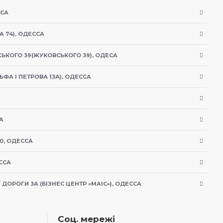
ССА
А 74), ОДЕССА
ЬКОГО 39(ЖУКОВСЬКОГО 39), ОДЕСА
ЬФА І ПЕТРОВА 13А), ОДЕССА
А
0, ОДЕССА
ССА
ДОРОГИ 3А (БІЗНЕС ЦЕНТР «МАІС»), ОДЕССА
Соц. мережі