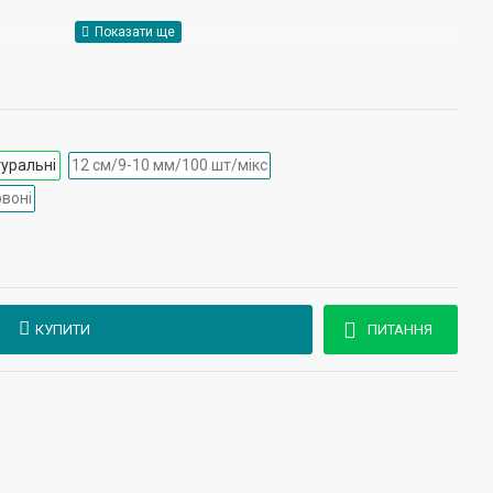
), тапіоковий крохмаль
туральні
12 см/9-10 мм/100 шт/мікс
рвоні
 76,6%, сира зола 5,8%, сире волокно 1,2%.
КУПИТИ
ПИТАННЯ