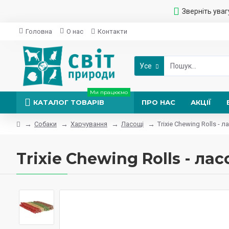
Зверніть уваг
Головна
О нас
Контакти
Усе
Ми працюємо
КАТАЛОГ ТОВАРІВ
ПРО НАС
АКЦІЇ
Собаки
Харчування
Ласощі
Trixie Chewing Rolls -
Trixie Chewing Rolls - л