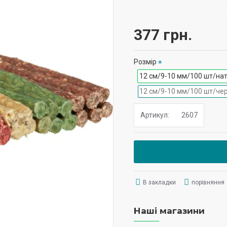
Інгредієнти:
377 грн.
сиром'ятна шкіра (96 %
Розмір
12 см/9-10 мм/100 шт/на
12 см/9-10 мм/100 шт/че
Аналітичний склад:
Вміст жиру 1,2%, білок
Артикул:
2607
В закладки
порівняння
Наші магазини