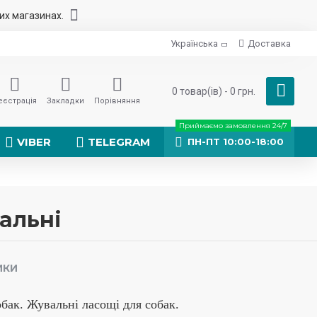
них магазинах.
Українська
Доставка
0 товар(ів) - 0 грн.
еєстрація
Закладки
Порівняння
Приймаємо замовлення 24/7
VIBER
TELEGRAM
ПН-ПТ 10:00-18:00
вальні
ИКИ
бак. Жувальні ласощі для собак.