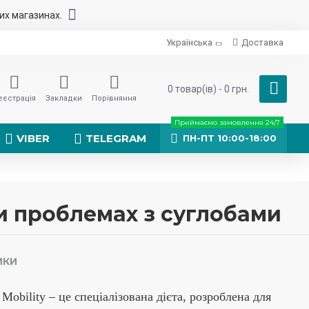
них магазинах.
Українська
Доставка
0 товар(ів) - 0 грн.
еєстрація
Закладки
Порівняння
Приймаємо замовлення 24/7
VIBER
TELEGRAM
ПН-ПТ 10:00-18:00
при проблемах з суглобами
ИКИ
t Mobility – це спеціалізована дієта, розроблена для