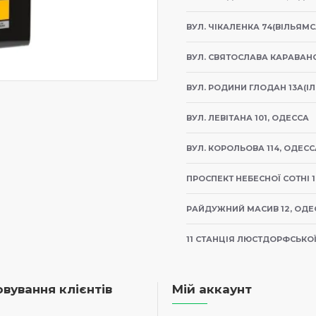
Антиоксиданти (вітамі
ВУЛ. ЧІКАЛЕНКА 74(ВІЛЬЯМС
захищає клітини.
ВУЛ. СВЯТОСЛАВА КАРАВАНС
Підвищений вміст мінер
організму.
ВУЛ. РОДИНИ ГЛОДАН 13А(ІЛ
Підходить для собак усі
ВУЛ. ЛЕВІТАНА 101, ОДЕССА
собак.
ВУЛ. КОРОЛЬОВА 114, ОДЕСС
Натуральні рослинні в
ПРОСПЕКТ НЕБЕСНОЇ СОТНІ 1
Не містить штучних бар
РАЙДУЖНИЙ МАСИВ 12, ОДЕ
його безпечним для тр
11 СТАНЦІЯ ЛЮСТДОРФСЬКОЇ 
Склад:
вування клієнтів
Мій аккаунт
Рис, сушений протеїн 