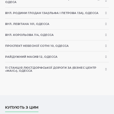
ОДЕСА
Чорниця, журавлина і малина зміцнюють зір і
сечостатеву систему собаки, а також знижують
ВУЛ. РОДИНИ ГЛОДАН 13А(ІЛЬФА І ПЕТРОВА 13А), ОДЕССА
ризик виникнення запальних процесів
ВУЛ. ЛЕВІТАНА 101, ОДЕССА
Допомагає збалансувати основний раціон тварини,
ВУЛ. КОРОЛЬОВА 114, ОДЕССА
тим самим активізуючи її обмін речовин і
покращуючи самопочуття
ПРОСПЕКТ НЕБЕСНОЇ СОТНІ 10, ОДЕССА
Виготовлений в вигляді апетитного паштету, легко
РАЙДУЖНИЙ МАСИВ 12, ОДЕССА
пережовується і сприймається шлунком улюбленця
11 СТАНЦІЯ ЛЮСТДОРФСЬКОЇ ДОРОГИ 3А (БІЗНЕС ЦЕНТР
«МАІС»), ОДЕССА
Без додавання злаків і картоплі, яких немає в
природному раціоні собак.
Типовий аналіз:
КУПУЮТЬ З ЦИМ